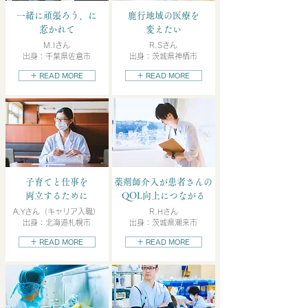
一緒に頑張ろう、に
鹿行地域の医療を
惹かれて
変えたい
M.Iさん
R.Sさん
出身：千葉県佐倉市
出身：茨城県神栖市
＋ READ MORE
＋ READ MORE
子育てと仕事を
薬剤師介入が患者さんの
両立するために
QOL向上につながる
A.Yさん（キャリア入職）
R.Hさん
出身：北海道札幌市
出身：茨城県潮来市
＋ READ MORE
＋ READ MORE