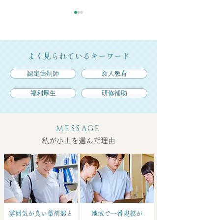
よく見られているキーワード
認定薬剤師
新人教育
福利厚生
研修補助
日本潰瘍学会で準学術奨
地域薬薬連携の
励賞を受賞しました。
し、初回のワー
MESSAGE
開催されました
私が小山を選んだ理由
雰囲気が良い薬剤部と
地域で一番規模が