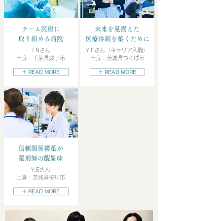
チーム医療に
未来を見据えた
取り組める病院
医療体制を築くために
J.Nさん
Y.Fさん（キャリア入職）
出身：千葉県銚子市
出身：茨城県つくば市
＋ READ MORE
＋ READ MORE
信頼関係構築が
薬剤師の醍醐味
Y.Eさん
出身：茨城県桜川市
＋ READ MORE