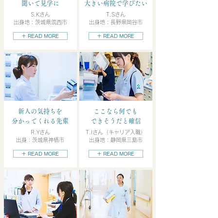
聞いて見学に
大きい病院で学びたい
S.Kさん
T.Sさん
出身地：茨城県筑西市
出身地：長野県岡谷市
＋ READ MORE
＋ READ MORE
新人の気持ちを
ここなら何でも
分かってくれる先輩
できそうだと確信
R.Yさん
T.Iさん（キャリア入職）
出身：茨城県神栖市
出身地：静岡県三島市
＋ READ MORE
＋ READ MORE