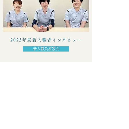
2023年度新入職者インタビュー
新入職員座談会
ACTION
活動報告
日本感染症学会・化学療法
学会で優秀演題賞を受賞し
ました。
日本潰瘍学会で準学術奨励
賞を受賞しました。