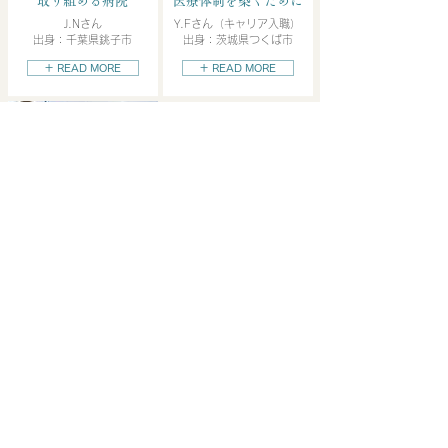
取り組める病院
医療体制を築くために
J.Nさん
Y.Fさん（キャリア入職）
出身：千葉県銚子市
出身：茨城県つくば市
＋ READ MORE
＋ READ MORE
信頼関係構築が
薬剤師の醍醐味
Y.Eさん
出身：茨城県桜川市
＋ READ MORE