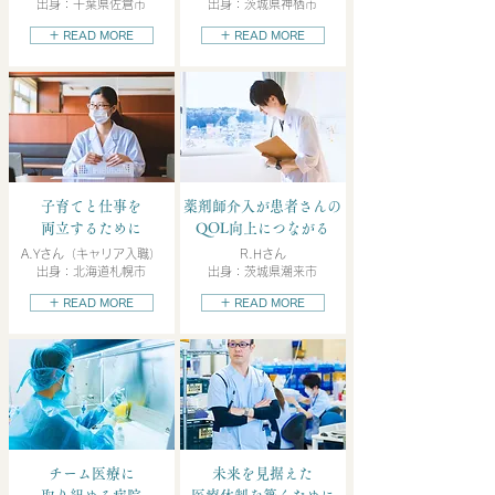
出身：千葉県佐倉市
出身：茨城県神栖市
＋ READ MORE
＋ READ MORE
子育てと仕事を
薬剤師介入が患者さんの
両立するために
QOL向上につながる
A.Yさん（キャリア入職）
R.Hさん
出身：北海道札幌市
出身：茨城県潮来市
＋ READ MORE
＋ READ MORE
チーム医療に
未来を見据えた