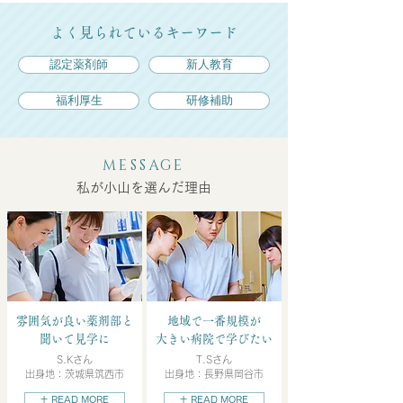
よく見られているキーワード
認定薬剤師
新人教育
福利厚生
研修補助
MESSAGE
私が小山を選んだ理由
雰囲気が良い薬剤部と
地域で一番規模が
聞いて見学に
大きい病院で学びたい
S.Kさん
T.Sさん
出身地：茨城県筑西市
出身地：長野県岡谷市
＋ READ MORE
＋ READ MORE