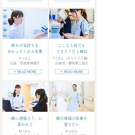
新人の気持ちを
ここなら何でも
分かってくれる先輩
できそうだと確信
R.Yさん
T.Iさん（キャリア入職）
出身：茨城県神栖市
出身地：静岡県三島市
＋ READ MORE
＋ READ MORE
一緒に頑張ろう、に
鹿行地域の医療を
惹かれて
変えたい
M.Iさん
R.Sさん