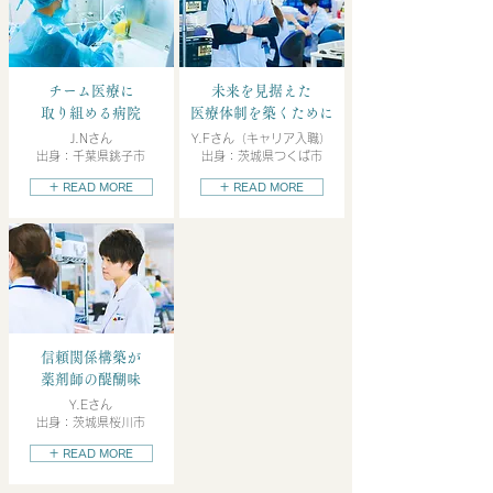
チーム医療に
未来を見据えた
取り組める病院
医療体制を築くために
J.Nさん
Y.Fさん（キャリア入職）
出身：千葉県銚子市
出身：茨城県つくば市
＋ READ MORE
＋ READ MORE
信頼関係構築が
薬剤師の醍醐味
Y.Eさん
出身：茨城県桜川市
＋ READ MORE