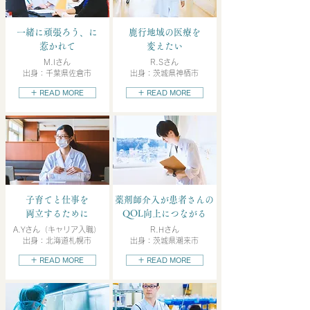
一緒に頑張ろう、に
鹿行地域の医療を
惹かれて
変えたい
M.Iさん
R.Sさん
出身：千葉県佐倉市
出身：茨城県神栖市
＋ READ MORE
＋ READ MORE
子育てと仕事を
薬剤師介入が患者さんの
両立するために
QOL向上につながる
A.Yさん（キャリア入職）
R.Hさん
出身：北海道札幌市
出身：茨城県潮来市
＋ READ MORE
＋ READ MORE