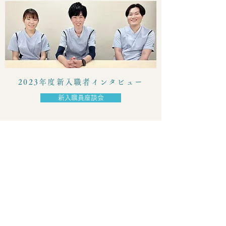
2023年度新入職者インタビュー
新入職員座談会
ACTION
活動報告
日本感染症学会・化学療法
学会で優秀演題賞を受賞し
ました。
日本潰瘍学会で準学術奨励