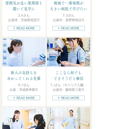
雰囲気が良い薬剤部と
地域で一番規模が
聞いて見学に
大きい病院で学びたい
S.Kさん
T.Sさん
出身地：茨城県筑西市
出身地：長野県岡谷市
＋ READ MORE
＋ READ MORE
新人の気持ちを
ここなら何でも
分かってくれる先輩
できそうだと確信
R.Yさん
T.Iさん（キャリア入職）
出身：茨城県神栖市
出身地：静岡県三島市
＋ READ MORE
＋ READ MORE