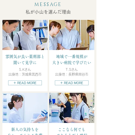
MESSAGE
私が小山を選んだ理由
雰囲気が良い薬剤部と
地域で一番規模が
聞いて見学に
大きい病院で学びたい
S.Kさん
T.Sさん
出身地：茨城県筑西市
出身地：長野県岡谷市
＋ READ MORE
＋ READ MORE
新人の気持ちを
ここなら何でも