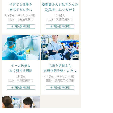
子育てと仕事を
薬剤師介入が患者さんの
両立するために
QOL向上につながる
A.Yさん（キャリア入職）
R.Hさん
出身：北海道札幌市
出身：茨城県潮来市
＋ READ MORE
＋ READ MORE
チーム医療に
未来を見据えた
取り組める病院
医療体制を築くために
J.Nさん
Y.Fさん（キャリア入職）
出身：千葉県銚子市
出身：茨城県つくば市
＋ READ MORE
＋ READ MORE