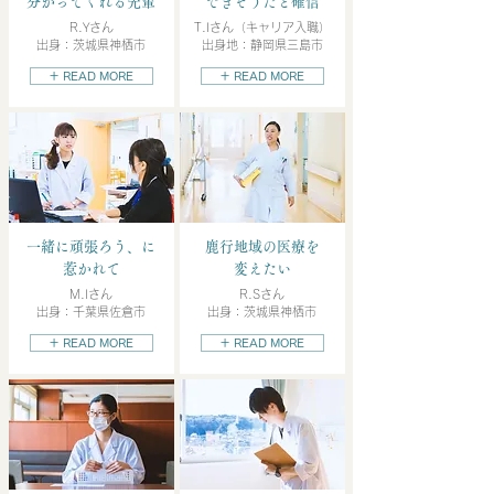
分かってくれる先輩
できそうだと確信
R.Yさん
T.Iさん（キャリア入職）
出身：茨城県神栖市
出身地：静岡県三島市
＋ READ MORE
＋ READ MORE
一緒に頑張ろう、に
鹿行地域の医療を
惹かれて
変えたい
M.Iさん
R.Sさん
出身：千葉県佐倉市
出身：茨城県神栖市
＋ READ MORE
＋ READ MORE