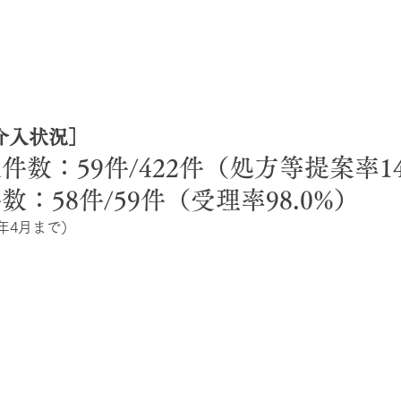
介入状況］
数：59件/422件（処方等提案率14
：58件/59件（受理率98.0%）
6年4月まで）