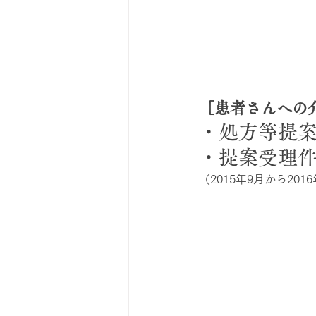
［患者さんへの
・処方等提案件
・提案受理件数
（2015年9月から201