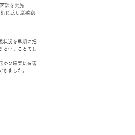
の面談を実施
師に渡し,診察前
現状況を早期に把
るということでし
速かつ確実に有害
できました。