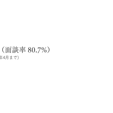
］
件（面談率 80.7%）
6年4月まで）