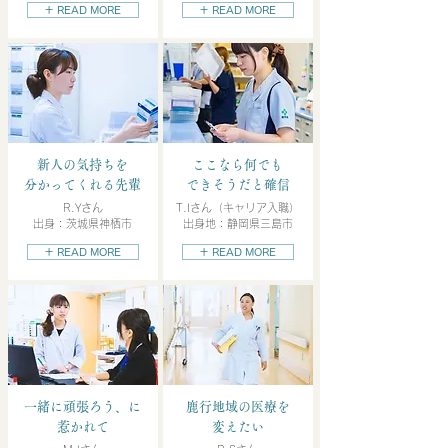
＋ READ MORE
＋ READ MORE
新人の気持ちを
ここなら何でも
分かってくれる先輩
できそうだと確信
R.Yさん
T.Iさん（キャリア入職）
出身：茨城県神栖市
出身地：静岡県三島市
＋ READ MORE
＋ READ MORE
一緒に頑張ろう、に
鹿行地域の医療を
惹かれて
変えたい