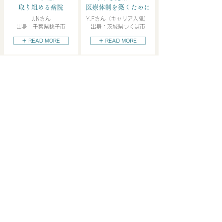
取り組める病院
医療体制を築くために
J.Nさん
Y.Fさん（キャリア入職）
出身：千葉県銚子市
出身：茨城県つくば市
＋ READ MORE
＋ READ MORE
信頼関係構築が
薬剤師の醍醐味
Y.Eさん
出身：茨城県桜川市
＋ READ MORE