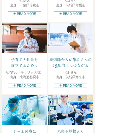
M.Iさん
R.Sさん
出身：千葉県佐倉市
出身：茨城県神栖市
＋ READ MORE
＋ READ MORE
子育てと仕事を
薬剤師介入が患者さんの
両立するために
QOL向上につながる
A.Yさん（キャリア入職）
R.Hさん
出身：北海道札幌市
出身：茨城県潮来市
＋ READ MORE
＋ READ MORE
チーム医療に
未来を見据えた