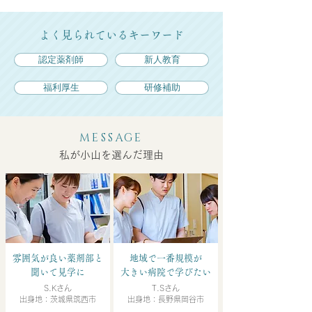
よく見られているキーワード
認定薬剤師
新人教育
福利厚生
研修補助
MESSAGE
私が小山を選んだ理由
雰囲気が良い薬剤部と
地域で一番規模が
聞いて見学に
大きい病院で学びたい
S.Kさん
T.Sさん
出身地：茨城県筑西市
出身地：長野県岡谷市