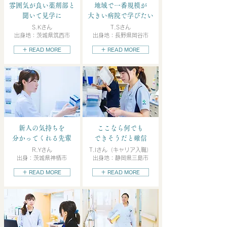
雰囲気が良い薬剤部と
地域で一番規模が
聞いて見学に
大きい病院で学びたい
S.Kさん
T.Sさん
出身地：茨城県筑西市
出身地：長野県岡谷市
＋ READ MORE
＋ READ MORE
新人の気持ちを
ここなら何でも
分かってくれる先輩
できそうだと確信
R.Yさん
T.Iさん（キャリア入職）
出身：茨城県神栖市
出身地：静岡県三島市
＋ READ MORE
＋ READ MORE