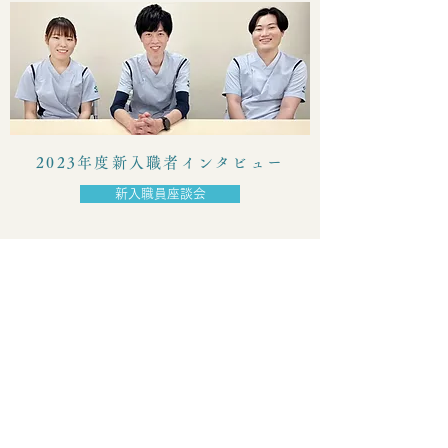
2023年度新入職者インタビュー
新入職員座談会
ACTION
活動報告
日本感染症学会・化学療法
学会で優秀演題賞を受賞し
ました。
日本潰瘍学会で準学術奨励