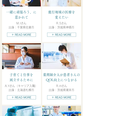
一緒に頑張ろう、に
鹿行地域の医療を
惹かれて
変えたい
M.Iさん
R.Sさん
出身：千葉県佐倉市
出身：茨城県神栖市
＋ READ MORE
＋ READ MORE
子育てと仕事を
薬剤師介入が患者さんの
両立するために
QOL向上につながる
A.Yさん（キャリア入職）
R.Hさん
出身：北海道札幌市
出身：茨城県潮来市
＋ READ MORE
＋ READ MORE