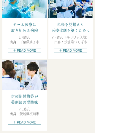
チーム医療に
未来を見据えた
取り組める病院
医療体制を築くために
J.Nさん
Y.Fさん（キャリア入職）
出身：千葉県銚子市
出身：茨城県つくば市
＋ READ MORE
＋ READ MORE
信頼関係構築が
薬剤師の醍醐味
Y.Eさん
出身：茨城県桜川市
＋ READ MORE