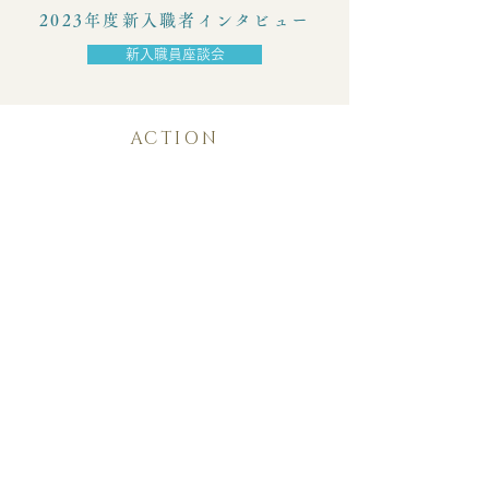
2023年度新入職者インタビュー
新入職員座談会
ACTION
活動報告
日本感染症学会・化学療法
学会で優秀演題賞を受賞し
ました。
日本潰瘍学会で準学術奨励
賞を受賞しました。
地域薬薬連携の会が発足
し、初回のワーキングが開
催されました。