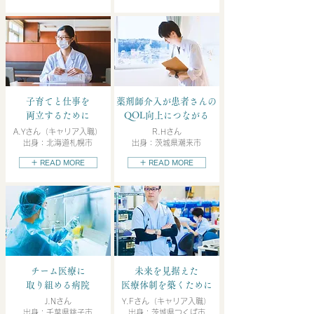
子育てと仕事を
薬剤師介入が患者さんの
両立するために
QOL向上につながる
A.Yさん（キャリア入職）
R.Hさん
出身：北海道札幌市
出身：茨城県潮来市
＋ READ MORE
＋ READ MORE
チーム医療に
未来を見据えた
取り組める病院
医療体制を築くために
J.Nさん
Y.Fさん（キャリア入職）
出身：千葉県銚子市
出身：茨城県つくば市