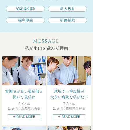
認定薬剤師
新人教育
福利厚生
研修補助
日本潰瘍学会で準学術奨
地域薬薬連携の
励賞を受賞しました。
し、初回のワー
MESSAGE
開催されました
私が小山を選んだ理由
雰囲気が良い薬剤部と
地域で一番規模が
聞いて見学に
大きい病院で学びたい
S.Kさん
T.Sさん
出身地：茨城県筑西市
出身地：長野県岡谷市
＋ READ MORE
＋ READ MORE