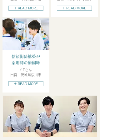
＋ READ MORE
＋ READ MORE
信頼関係構築が
薬剤師の醍醐味
Y.Eさん
出身：茨城県桜川市
＋ READ MORE