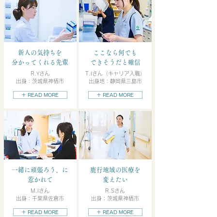
新人の気持ちを
ここなら何でも
分かってくれる先輩
できそうだと確信
R.Yさん
T.Iさん（キャリア入職）
出身：茨城県神栖市
出身地：静岡県三島市
＋ READ MORE
＋ READ MORE
一緒に頑張ろう、に
鹿行地域の医療を
惹かれて
変えたい
M.Iさん
R.Sさん
出身：千葉県佐倉市
出身：茨城県神栖市
＋ READ MORE
＋ READ MORE